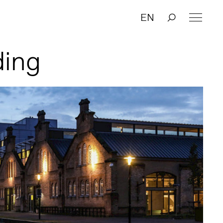
EN
ding