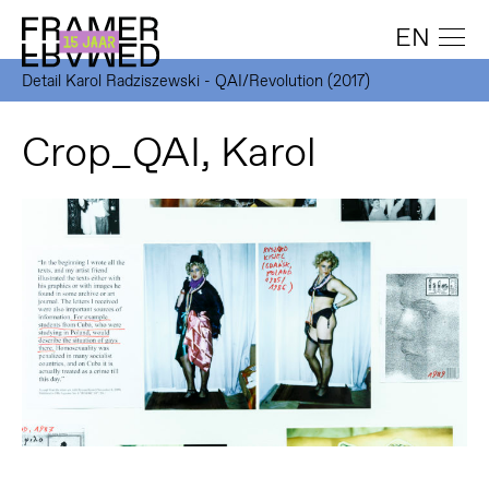
EN
Detail Karol Radziszewski - QAI/Revolution (2017)
Crop_QAI, Karol