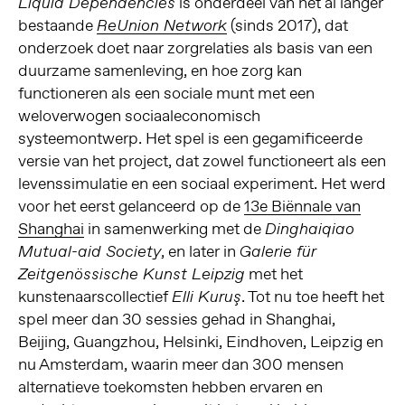
is onderdeel van het al langer
Liquid Dependencies
bestaande
(sinds 2017), dat
ReUnion Network
onderzoek doet naar zorgrelaties als basis van een
duurzame samenleving, en hoe zorg kan
functioneren als een sociale munt met een
weloverwogen sociaaleconomisch
systeemontwerp. Het spel is een gegamificeerde
versie van het project, dat zowel functioneert als een
levenssimulatie en een sociaal experiment. Het werd
voor het eerst gelanceerd op de
13e Biënnale van
Shanghai
in samenwerking met de
Dinghaiqiao
, en later in
Mutual-aid Society
Galerie für
met het
Zeitgenössische Kunst Leipzig
kunstenaarscollectief
. Tot nu toe heeft het
Elli Kuruş
spel meer dan 30 sessies gehad in Shanghai,
Beijing, Guangzhou, Helsinki, Eindhoven, Leipzig en
nu Amsterdam, waarin meer dan 300 mensen
alternatieve toekomsten hebben ervaren en