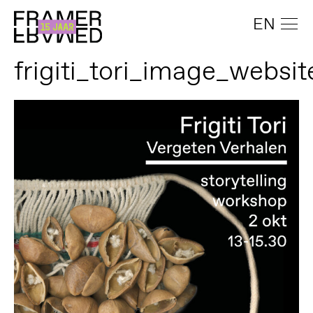
EN
frigiti_tori_image_websit