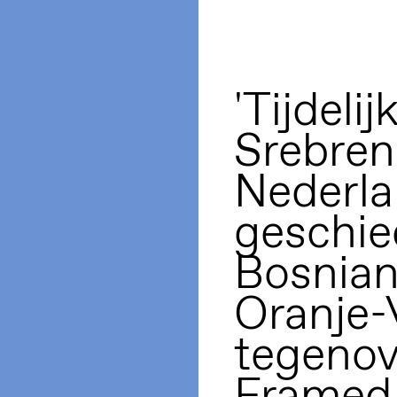
'Tijdel
Srebreni
Nederl
geschie
Bosnian
Oranje-
tegenov
Framed