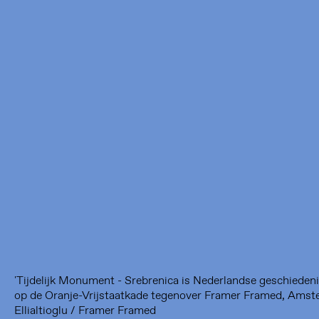
Framer Framed
Oranje-Vrijstaatkade 71
1093 KS Amsterdam
---
Framer Framed Noord
Zuideinde 369
1035 PE Amsterdam
'Tijdelijk Monument - Srebrenica is Nederlandse geschiedeni
op de Oranje-Vrijstaatkade tegenover Framer Framed, Amst
Ellialtioglu / Framer Framed