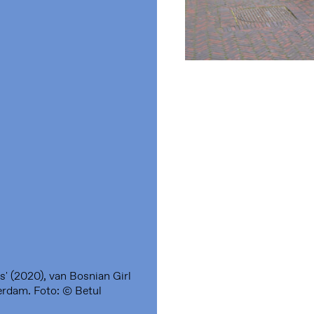
s' (2020), van Bosnian Girl
erdam. Foto: © Betul