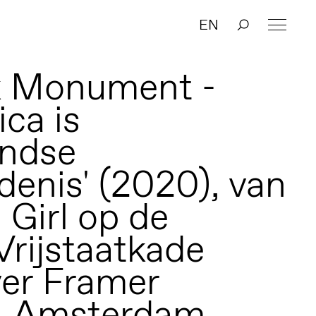
EN
ijk Monument -
ca is
andse
denis' (2020), van
 Girl op de
Vrijstaatkade
er Framer
, Amsterdam.