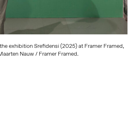
 the exhibition Srefidensi (2025) at Framer Framed,
Maarten Nauw / Framer Framed.
Altijd op de hoogte via social media