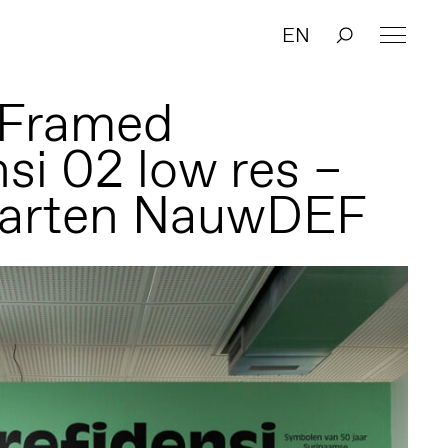
EN
 Framed
si 02 low res –
aarten NauwDEF