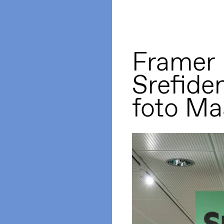
Framer
Srefiden
foto M