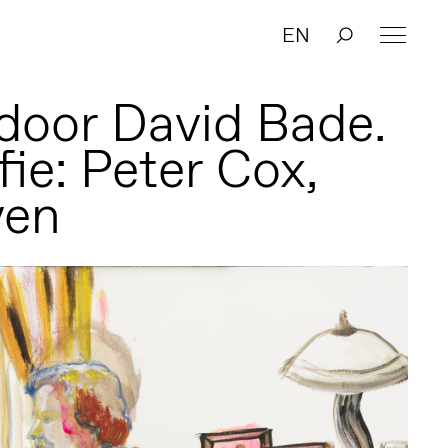
EN
 door David Bade.
ie: Peter Cox,
ven