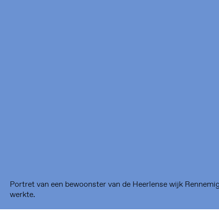
Framer Framed
Oranje-Vrijstaatkade 71
1093 KS Amsterdam
---
Framer Framed Noord
Zuideinde 369
1035 PE Amsterdam
Portret van een bewoonster van de Heerlense wijk Rennemig
werkte.