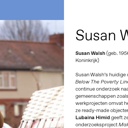
Susan 
Susan Walsh
(geb. 195
Koninkrijk)
Susan Walsh’s huidige
Below The Poverty Lin
continue onderzoek naa
gemeenschappen zoals 
werkprojecten omvat h
ze ready-made objecten
Lubaina Himid
geeft ze
onderzoeksproject
Maki