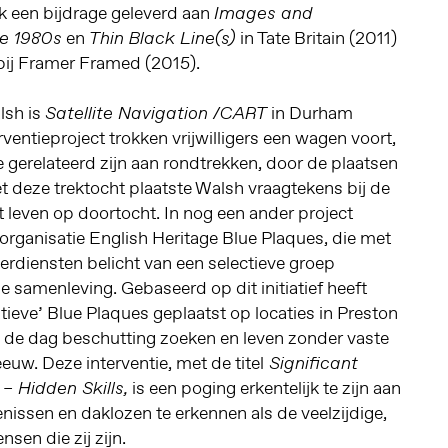
k een bijdrage geleverd aan
Images and
en
in Tate Britain (2011)
he 1980s
Thin Black Line(s)
ij Framer Framed (2015).
lsh is
in Durham
Satellite Navigation /CART
rventieproject trokken vrijwilligers een wagen voort,
 gerelateerd zijn aan rondtrekken, door de plaatsen
 deze trektocht plaatste Walsh vraagtekens bij de
 leven op doortocht. In nog een ander project
rganisatie English Heritage Blue Plaques, die met
erdiensten belicht van een selectieve groep
de samenleving. Gebaseerd op dit initiatief heeft
tieve’ Blue Plaques geplaatst op locaties in Preston
de dag beschutting zoeken en leven zonder vaste
eeuw. Deze interventie, met de titel
Significant
is een poging erkentelijk te zijn aan
 – Hidden Skills,
nissen en daklozen te erkennen als de veelzijdige,
sen die zij zijn.