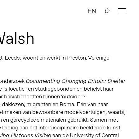
EN
Walsh
6, Leeds; woont en werkt in Preston, Verenigd
 onderzoek
Documenting Changing Britain: Shelter
is locatie- en studiogebonden en behelst haar
e
r basisbehoeften binnen ‘outsider’-
daklozen, migranten en Roma. Eén van haar
et maken van bewoonbare modelvoertuigen, waarbij
 en gerecyclede materialen gebruikt. Samen met
 leiding aan het interdisciplinaire beeldende kunst
aan de University of Central
ng Histories Visible