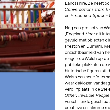
Lancashire. Ze heeft oo
Conversations from t
en
b
Embodied Spaces
Nog een project van Wa
,Engeland. Voor dit inte
gevuld met objecten die
Preston en Durham. Met
onzichtbaarheid van het
reageerde Walsh op de o
publieke plakkaten de v
historische figuren uit 
Walsh een serie ‘Alterna
waar daklozen vandaag 
verblijfplaats in de 21e 
Other: Invisible People
verschillende geschiede
creatieve en slimme men