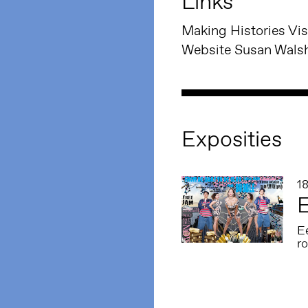
Links
Making Histories Visi
Website Susan Wals
Exposities
18
E
E
ro