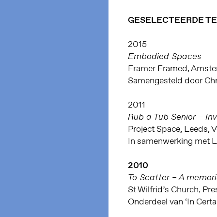
GESELECTEERDE T
2015
Embodied Spaces
Framer Framed, Amste
Samengesteld door Chr
2011
Rub a Tub Senior – Inv
Project Space, Leeds, V
In samenwerking met L
2010
To Scatter – A memoria
St Wilfrid’s Church, Pre
Onderdeel van ‘In Cert