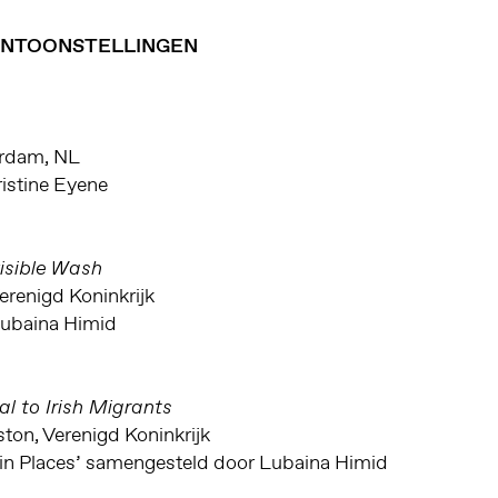
ENTOONSTELLINGEN
rdam, NL
istine Eyene
isible Wash
erenigd Koninkrijk
ubaina Himid
l to Irish Migrants
ston, Verenigd Koninkrijk
ain Places’ samengesteld door Lubaina Himid