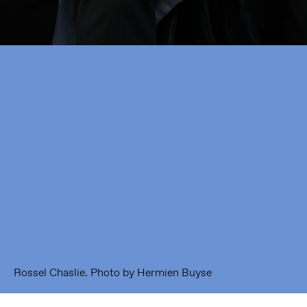
Framer Framed
Oranje-Vrijstaatkade 71
1093 KS Amsterdam
---
Framer Framed Noord
Zuideinde 369
1035 PE Amsterdam
Rossel Chaslie. Photo by Hermien Buyse