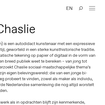
EN
Chaslie
m) is een autodidact kunstenaar met een expressieve
l, geworteld in een sterke kunsthistorische traditie.
tatische tekening op papier of digitaal in de vorm van
en breed publiek weet te bereiken – van jong tot
nderzoekt Chaslie sociaal-maatschappelijke thema’s
zijn eigen belevingswereld: die van een jonge bi-
eg probeert te vinden, zowel als maker als individu,
rde Nederlandse samenleving die nog altijd worstelt
eden.
werk als in opdrachten blijft zijn kenmerkende,