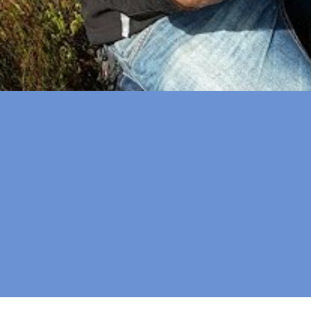
Framer Framed
Oranje-Vrijstaatkade 71
1093 KS Amsterdam
---
Framer Framed Noord
Zuideinde 369
1035 PE Amsterdam