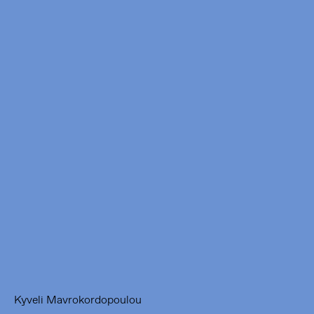
Framer Framed
Oranje-Vrijstaatkade 71
1093 KS Amsterdam
---
Framer Framed Noord
Zuideinde 369
1035 PE Amsterdam
Kyveli Mavrokordopoulou