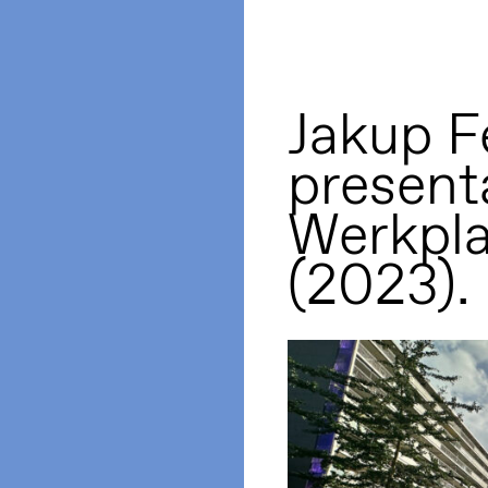
Jakup Fe
present
Werkpla
(2023).