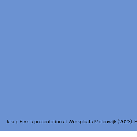
Framer Framed
Oranje-Vrijstaatkade 71
1093 KS Amsterdam
---
Framer Framed Noord
Zuideinde 369
1035 PE Amsterdam
Jakup Ferri's presentation at Werkplaats Molenwijk (2023). 