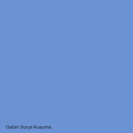
Framer Framed
Oranje-Vrijstaatkade 71
1093 KS Amsterdam
---
Framer Framed Noord
Zuideinde 369
1035 PE Amsterdam
Gatari Surya Kusuma