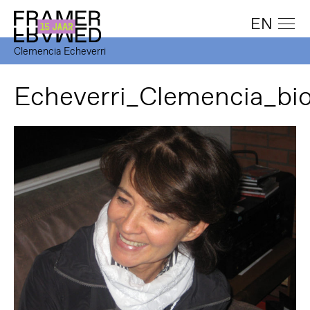
EN
Clemencia Echeverri
Echeverri_Clemencia_bio