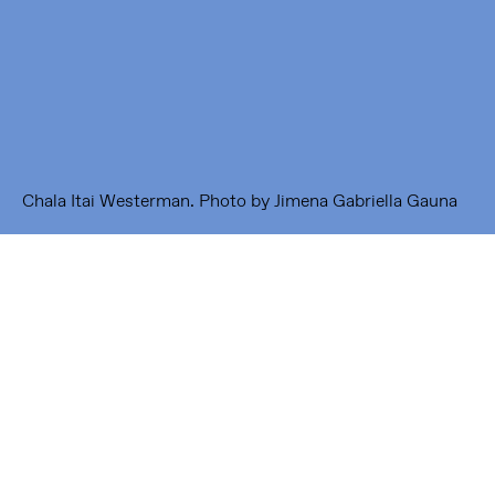
1093 KS Amsterdam
---
Framer Framed Noord
Zuideinde 369
1035 PE Amsterdam
Chala Itai Westerman. Photo by Jimena Gabriella Gauna