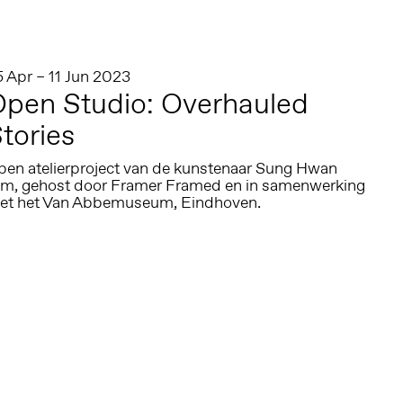
5 Apr – 11 Jun 2023
pen Studio: Overhauled
tories
pen atelierproject van de kunstenaar Sung Hwan
im, gehost door Framer Framed en in samenwerking
et het Van Abbemuseum, Eindhoven.
Altijd op de hoogte via social media