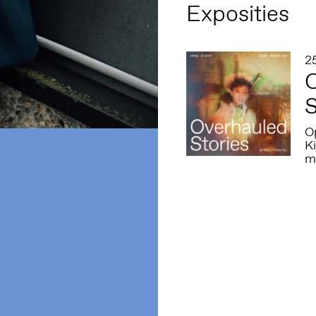
Exposities
2
O
S
O
K
m