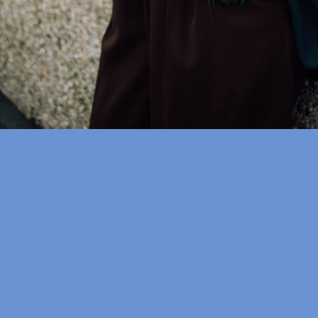
Framer Framed
Oranje-Vrijstaatkade 71