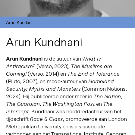
Arun Kundani
Arun Kundnani
Arun Kundnani
is de auteur van
What is
(Verso, 2023),
Antiracism?
The Muslims are
(Verso, 2014) en
Coming!
The End of Tolerance
(Pluto, 2007), en mede-auteur van
Homeland
(Common Notions,
Security: Myths and Monsters
2024). Hij publiceerde onder meer in
,
The Nation
,
en
The Guardian
The Washington Post
The
. Kundnani was hoofdredacteur van het
Intercept
tijdschrift
, promoveerde aan London
Race & Class
Metropolitan University en is als associate
verbonden aan het Transnational Institute. Geboren