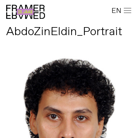
EN
AbdoZinEldin_Portrait