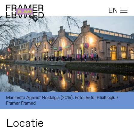
EN
Manifesto Against Nostalgia (2019). Foto: Betül Ellialtıoğlu /
Framer Framed
Locatie