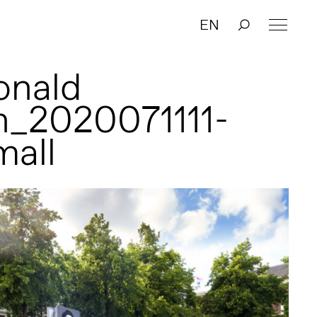
EN
onald
n_2020071111-
mall