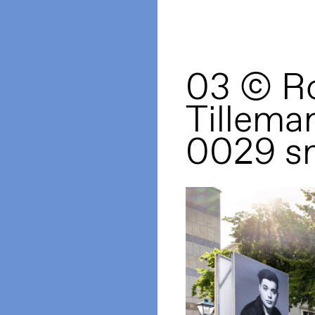
03 © R
Tillema
0029 s