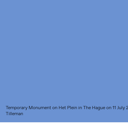
Framer Framed
Oranje-Vrijstaatkade 71
1093 KS Amsterdam
---
Framer Framed Noord
Zuideinde 369
1035 PE Amsterdam
Temporary Monument on Het Plein in The Hague on 11 July 
Tilleman