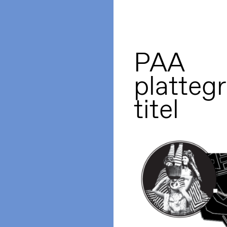
PAA
platteg
titel