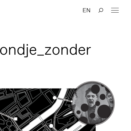
EN
rondje_zonder