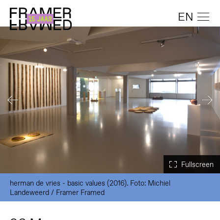
EN
herman de vries - basic values (2016). Foto: Michiel
Landeweerd / Framer Framed