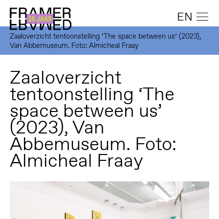
EN
Zaaloverzicht tentoonstelling ‘The space between us’ (2023),
Van Abbemuseum. Foto: Almicheal Fraay
Zaaloverzicht
tentoonstelling ‘The
space between us’
(2023), Van
Abbemuseum. Foto:
Almicheal Fraay