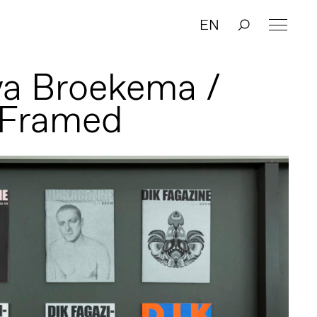
EN
va Broekema /
 Framed