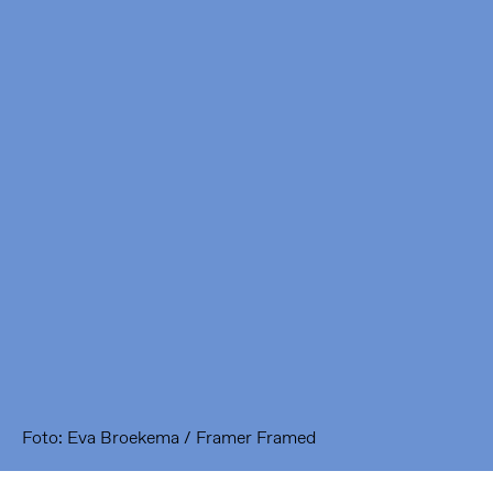
Framer Framed
Oranje-Vrijstaatkade 71
1093 KS Amsterdam
---
Framer Framed Noord
Zuideinde 369
1035 PE Amsterdam
Foto: Eva Broekema / Framer Framed