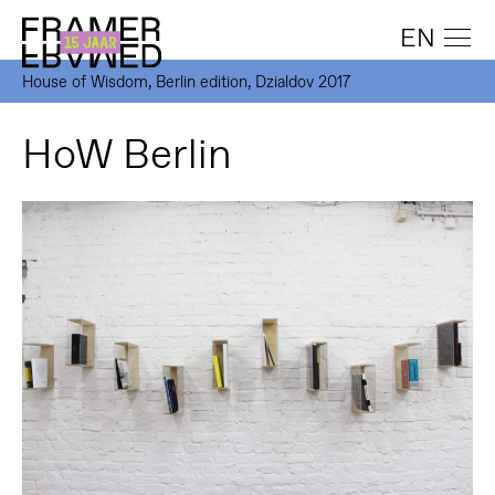
EN
House of Wisdom, Berlin edition, Dzialdov 2017
HoW Berlin