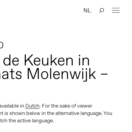
NL
0
n de Keuken in
ats Molenwijk –
 available in
Dutch
. For the sake of viewer
t is shown below in the alternative language. You
itch the active language.