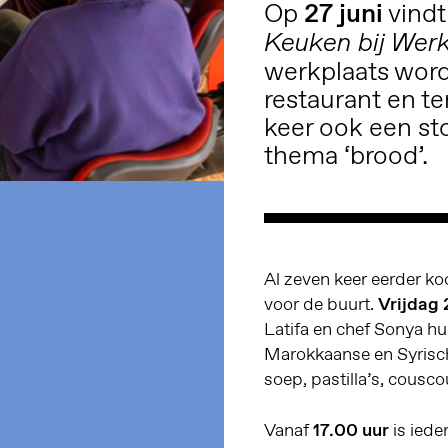
Op
27 juni
vindt
Keuken bij Wer
werkplaats wor
restaurant en t
keer ook een st
thema ‘brood’.
Al zeven keer eerder k
voor de buurt.
Vrijdag 
Latifa en chef Sonya hun
Marokkaanse en Syrisch
soep, pastilla’s, cousc
Vanaf
17.00 uur
is iede