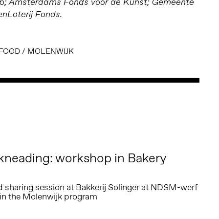
ap; Amsterdams Fonds voor de Kunst; Gemeente
nLoterij Fonds.
FOOD
/
MOLENWIJK
kneading: workshop in Bakery
 sharing session at Bakkerij Solinger at NDSM-werf
t in the Molenwijk program