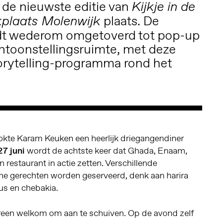
 de nieuwste editie van
Kijkje in de
plaats. De
kplaats Molenwijk
dt wederom omgetoverd tot pop-up
entoonstellingsruimte, met deze
orytelling-programma rond het
ookte Karam Keuken een heerlijk driegangendiner
27 juni
wordt de achtste keer dat Ghada, Enaam,
 restaurant in actie zetten. Verschillende
e gerechten worden geserveerd, denk aan harira
ous en chebakia.
reen welkom om aan te schuiven. Op de avond zelf