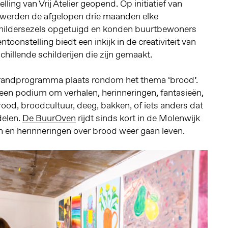
ling van Vrij Atelier geopend. Op initiatief van
werden de afgelopen drie maanden elke
ildersezels opgetuigd en konden buurtbewoners
toonstelling biedt een inkijk in de creativiteit van
chillende schilderijen die zijn gemaakt.
 randprogramma plaats rondom het thema ‘brood’.
een podium om verhalen, herinneringen, fantasieën,
rood, broodcultuur, deeg, bakken, of iets anders dat
delen.
De BuurOven
rijdt sinds kort in de Molenwijk
n en herinneringen over brood weer gaan leven.