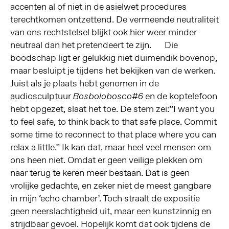
accenten al of niet in de asielwet procedures
terechtkomen ontzettend. De vermeende neutraliteit
van ons rechtstelsel blijkt ook hier weer minder
neutraal dan het pretendeert te zijn. Die
boodschap ligt er gelukkig niet duimendik bovenop,
maar besluipt je tijdens het bekijken van de werken.
Juist als je plaats hebt genomen in de
audiosculptuur
en de koptelefoon
Bosbolobosco#6
hebt opgezet, slaat het toe. De stem zei:”I want you
to feel safe, to think back to that safe place. Commit
some time to reconnect to that place where you can
relax a little.” Ik kan dat, maar heel veel mensen om
ons heen niet. Omdat er geen veilige plekken om
naar terug te keren meer bestaan. Dat is geen
vrolijke gedachte, en zeker niet de meest gangbare
in mijn ‘echo chamber’. Toch straalt de expositie
geen neerslachtigheid uit, maar een kunstzinnig en
strijdbaar gevoel. Hopelijk komt dat ook tijdens de