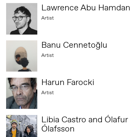
Lawrence Abu Hamdan
Artist
Banu Cennetoğlu
Artist
Harun Farocki
Artist
Libia Castro and Ólafur
Ólafsson