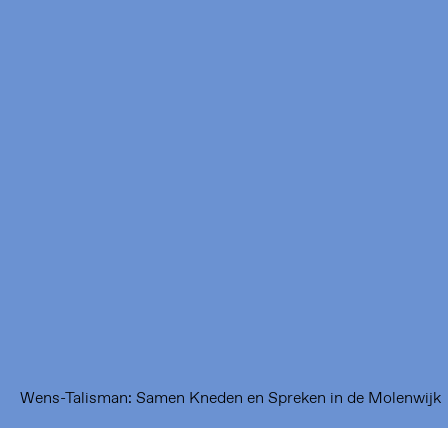
Framer Framed
Oranje-Vrijstaatkade 71
1093 KS Amsterdam
---
Framer Framed Noord
Zuideinde 369
1035 PE Amsterdam
Wens-Talisman: Samen Kneden en Spreken in de Molenwijk