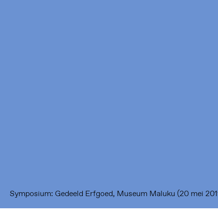
Framer Framed
Oranje-Vrijstaatkade 71
1093 KS Amsterdam
---
Framer Framed Noord
Zuideinde 369
1035 PE Amsterdam
Symposium: Gedeeld Erfgoed, Museum Maluku (20 mei 201