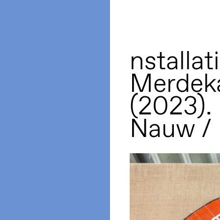
nstalla
Merdeka
(2023).
Nauw /