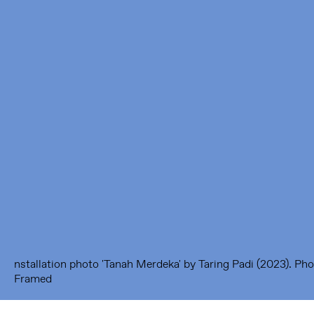
Framer Framed
Oranje-Vrijstaatkade 71
1093 KS Amsterdam
---
Framer Framed Noord
Zuideinde 369
1035 PE Amsterdam
nstallation photo 'Tanah Merdeka' by Taring Padi (2023). P
Framed