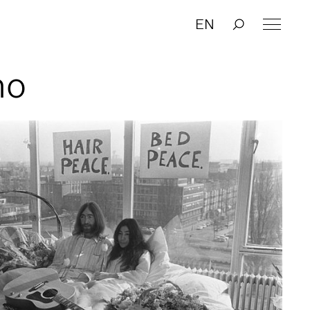
EN
no