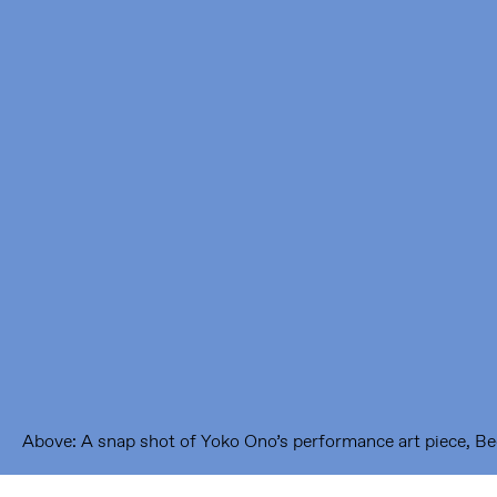
Framer Framed
Oranje-Vrijstaatkade 71
1093 KS Amsterdam
---
Framer Framed Noord
Zuideinde 369
1035 PE Amsterdam
Above: A snap shot of Yoko Ono’s performance art piece, Be