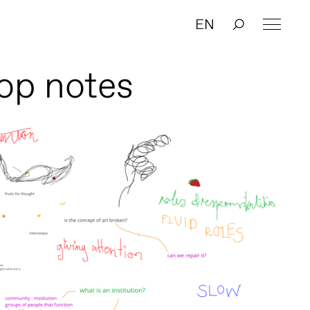
EN
op notes