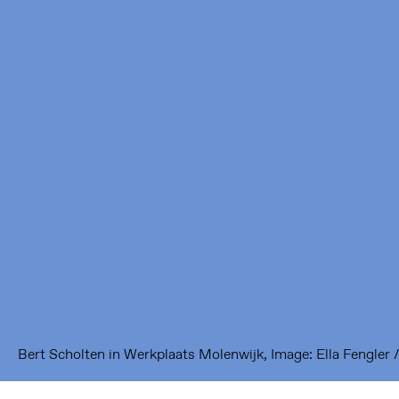
Framer Framed
Oranje-Vrijstaatkade 71
1093 KS Amsterdam
---
Framer Framed Noord
Zuideinde 369
1035 PE Amsterdam
Bert Scholten in Werkplaats Molenwijk, Image: Ella Fengler