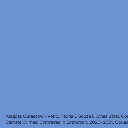
Framer Framed
Oranje-Vrijstaatkade 71
1093 KS Amsterdam
---
Framer Framed Noord
Zuideinde 369
1035 PE Amsterdam
Alagoas Curassow - Votic, Radha D'Souza & Jonas Staal, Cou
Climate Crimes: Comrades in Extinction, 2020- 2021. Gouac