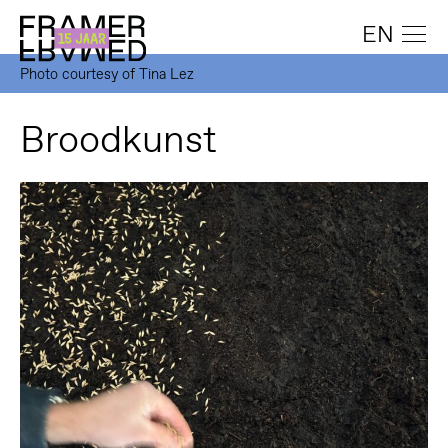
EN
Photo courtesy of Tina Lez
Broodkunst