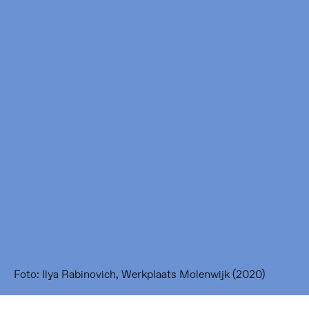
Framer Framed
Oranje-Vrijstaatkade 71
1093 KS Amsterdam
---
Framer Framed Noord
Zuideinde 369
1035 PE Amsterdam
Foto: Ilya Rabinovich, Werkplaats Molenwijk (2020)