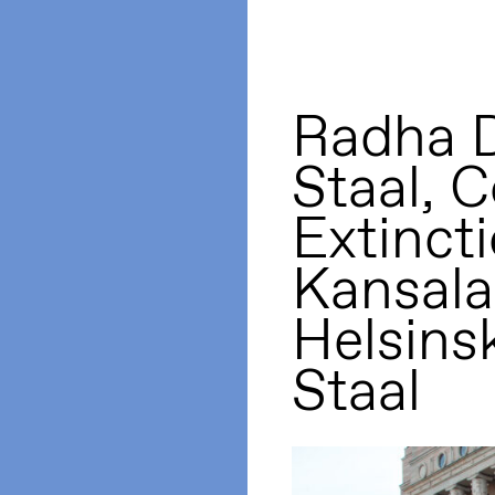
Radha D
Staal, 
Extinct
Kansala
Helsinsk
Staal