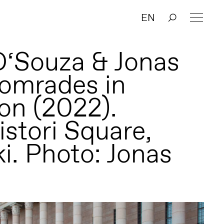
EN
‘Souza & Jonas
Comrades in
ion (2022).
istori Square,
i. Photo: Jonas