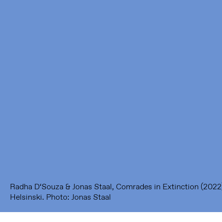
Framer Framed
Oranje-Vrijstaatkade 71
1093 KS Amsterdam
---
Framer Framed Noord
Zuideinde 369
1035 PE Amsterdam
Radha D‘Souza & Jonas Staal, Comrades in Extinction (2022)
Helsinski. Photo: Jonas Staal