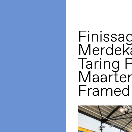
Finissa
Merdeka
Taring P
Maarte
Framed