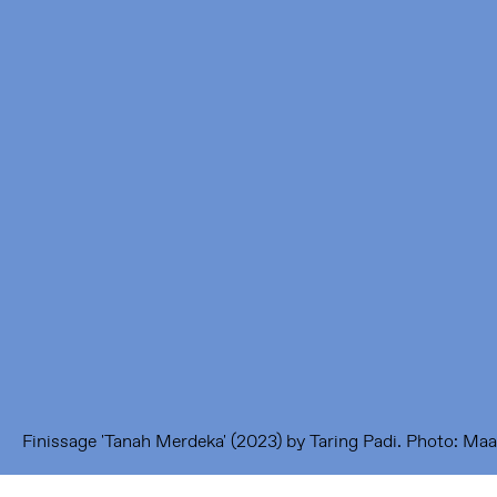
Framer Framed
Oranje-Vrijstaatkade 71
1093 KS Amsterdam
---
Framer Framed Noord
Zuideinde 369
1035 PE Amsterdam
Finissage 'Tanah Merdeka' (2023) by Taring Padi. Photo: M