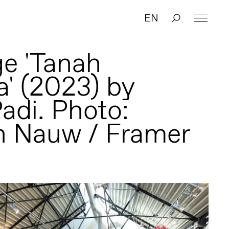
EN
ge 'Tanah
' (2023) by
adi. Photo:
n Nauw / Framer