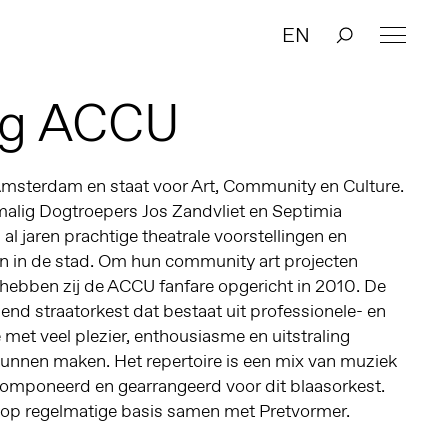
EN
ng ACCU
 Amsterdam en staat voor Art, Community en Culture.
malig Dogtroepers Jos Zandvliet en Septimia
 jaren prachtige theatrale voorstellingen en
n in de stad. Om hun community art projecten
 hebben zij de ACCU fanfare opgericht in 2010. De
end straatorkest dat bestaat uit professionele- en
et veel plezier, enthousiasme en uitstraling
kunnen maken. Het repertoire is een mix van muziek
ecomponeerd en gearrangeerd voor dit blaasorkest.
op regelmatige basis samen met Pretvormer.