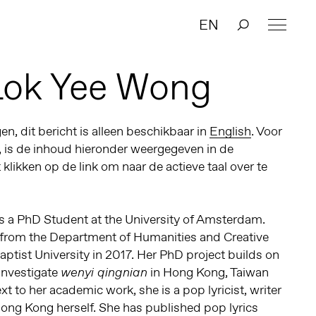
EN
Lok Yee Wong
n, dit bericht is alleen beschikbaar in
English
. Voor
, is de inhoud hieronder weergegeven in de
t klikken op de link om naar de actieve taal over te
s a PhD Student at the University of Amsterdam.
 from the Department of Humanities and Creative
ptist University in 2017. Her PhD project builds on
 investigate
in Hong Kong, Taiwan
wenyi qingnian
t to her academic work, she is a pop lyricist, writer
Hong Kong herself. She has published pop lyrics