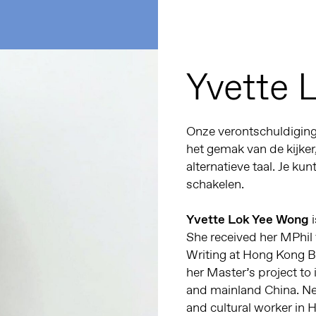
Yvette 
Onze verontschuldiginge
het gemak van de kijker
alternatieve taal. Je kun
schakelen.
Yvette Lok Yee Wong
i
She received her MPhil
Writing at Hong Kong Ba
her Master’s project to
and mainland China. Nex
and cultural worker in 