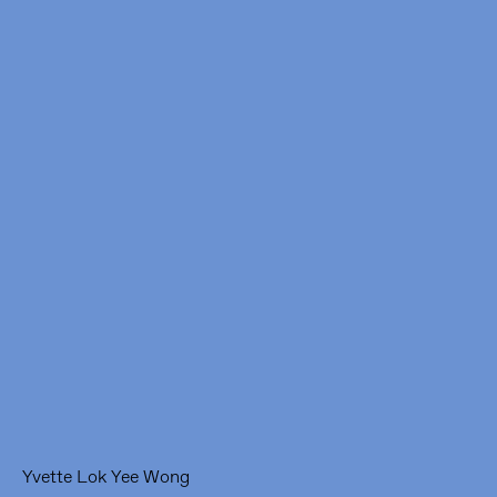
Framer Framed
Oranje-Vrijstaatkade 71
1093 KS Amsterdam
---
Framer Framed Noord
Zuideinde 369
1035 PE Amsterdam
Yvette Lok Yee Wong