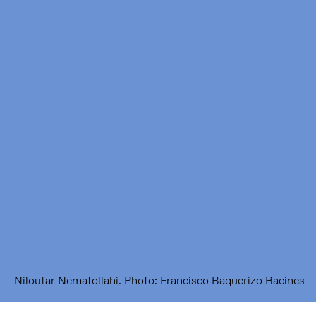
Framer Framed
Oranje-Vrijstaatkade 71
1093 KS Amsterdam
---
Framer Framed Noord
Zuideinde 369
1035 PE Amsterdam
Niloufar Nematollahi. Photo: Francisco Baquerizo Racines