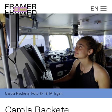
EN
Carola Rackete, Foto © Till M. Egen
Carola Rackete