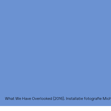
Framer Framed
Oranje-Vrijstaatkade 71
1093 KS Amsterdam
---
Framer Framed Noord
Zuideinde 369
1035 PE Amsterdam
What We Have Overlooked (2016). Installatie fotografie Mic