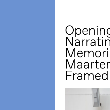
Opening
Narrati
Memorie
Maarte
Framed