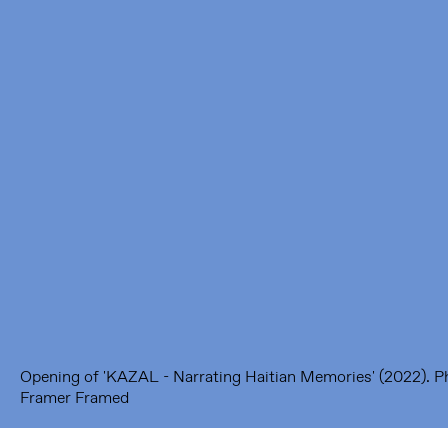
Framer Framed
Oranje-Vrijstaatkade 71
1093 KS Amsterdam
---
Framer Framed Noord
Zuideinde 369
1035 PE Amsterdam
Opening of 'KAZAL - Narrating Haitian Memories' (2022). 
Framer Framed