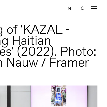
NL
 of 'KAZAL -
ng Haitian
s' (2022). Photo:
n Nauw / Framer