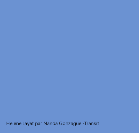
Framer Framed
Oranje-Vrijstaatkade 71
1093 KS Amsterdam
---
Framer Framed Noord
Zuideinde 369
1035 PE Amsterdam
Helene Jayet par Nanda Gonzague -Transit