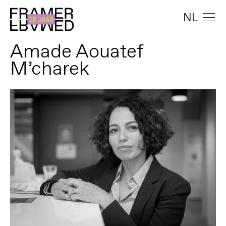
NL
Amade Aouatef
M’charek