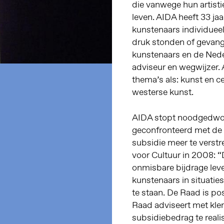
die vanwege hun artist
leven. AIDA heeft 33 ja
kunstenaars individueel
druk stonden of gevang
kunstenaars en de Nede
adviseur en wegwijzer.
thema’s als: kunst en ce
westerse kunst.
AIDA stopt noodgedwong
geconfronteerd met de 
subsidie meer te verstr
voor Cultuur in 2008: “
onmisbare bijdrage lev
kunstenaars in situatie
te staan. De Raad is po
Raad adviseert met kle
subsidiebedrag te reali