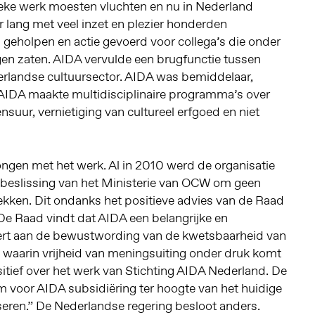
ieke werk moesten vluchten en nu in Nederland
ar lang met veel inzet en plezier honderden
 geholpen en actie gevoerd voor collega’s die onder
en zaten. AIDA vervulde een brugfunctie tussen
rlandse cultuursector. AIDA was bemiddelaar,
 AIDA maakte multidisciplinaire programma’s over
nsuur, vernietiging van cultureel erfgoed en niet
en met het werk. Al in 2010 werd de organisatie
beslissing van het Ministerie van OCW om geen
ekken. Dit ondanks het positieve advies van de Raad
De Raad vindt dat AIDA een belangrijke en
ert aan de bewustwording van de kwetsbaarheid van
s waarin vrijheid van meningsuiting onder druk komt
sitief over het werk van Stichting AIDA Nederland. De
m voor AIDA subsidiëring ter hoogte van het huidige
seren.” De Nederlandse regering besloot anders.