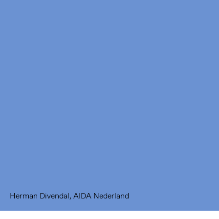
Framer Framed
Oranje-Vrijstaatkade 71
1093 KS Amsterdam
---
Framer Framed Noord
Zuideinde 369
1035 PE Amsterdam
Herman Divendal, AIDA Nederland