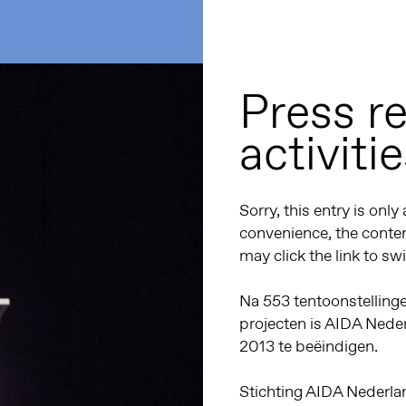
Press r
activiti
Sorry, this entry is only
convenience, the conten
may click the link to sw
Na 553 tentoonstelling
projecten is AIDA Neder
2013 te beëindigen.
Stichting AIDA Nederla