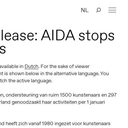
NL
elease: AIDA stops
es
 available in
Dutch
. For the sake of viewer
t is shown below in the alternative language. You
itch the active language.
en, ondersteuning van ruim 1500 kunstenaars en 297
land genoodzaakt haar activiteiten per 1 januari
nd heeft zich vanaf 1980 ingezet voor kunstenaars