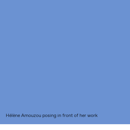
Framer Framed
Oranje-Vrijstaatkade 71
1093 KS Amsterdam
---
Framer Framed Noord
Zuideinde 369
1035 PE Amsterdam
Hélène Amouzou posing in front of her work