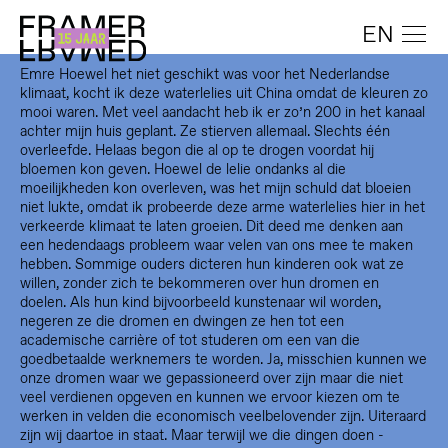
EN
Emre Hoewel het niet geschikt was voor het Nederlandse
klimaat, kocht ik deze waterlelies uit China omdat de kleuren zo
mooi waren. Met veel aandacht heb ik er zo’n 200 in het kanaal
achter mijn huis geplant. Ze stierven allemaal. Slechts één
overleefde. Helaas begon die al op te drogen voordat hij
bloemen kon geven. Hoewel de lelie ondanks al die
moeilijkheden kon overleven, was het mijn schuld dat bloeien
niet lukte, omdat ik probeerde deze arme waterlelies hier in het
verkeerde klimaat te laten groeien. Dit deed me denken aan
een hedendaags probleem waar velen van ons mee te maken
hebben. Sommige ouders dicteren hun kinderen ook wat ze
willen, zonder zich te bekommeren over hun dromen en
doelen. Als hun kind bijvoorbeeld kunstenaar wil worden,
negeren ze die dromen en dwingen ze hen tot een
academische carrière of tot studeren om een van die
goedbetaalde werknemers te worden. Ja, misschien kunnen we
onze dromen waar we gepassioneerd over zijn maar die niet
veel verdienen opgeven en kunnen we ervoor kiezen om te
werken in velden die economisch veelbelovender zijn. Uiteraard
zijn wij daartoe in staat. Maar terwijl we die dingen doen -