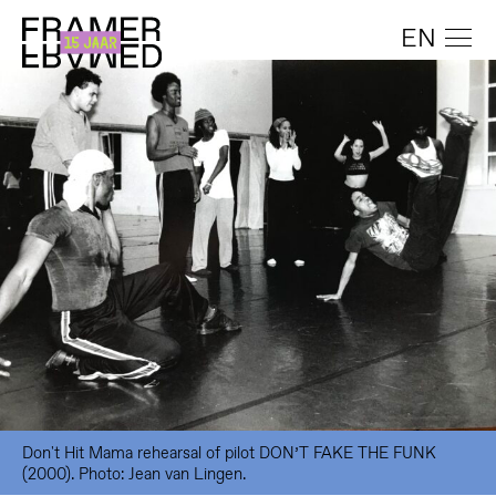
EN
Don't Hit Mama rehearsal of pilot DON’T FAKE THE FUNK
(2000). Photo: Jean van Lingen.