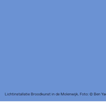
Framer Framed
Oranje-Vrijstaatkade 71
1093 KS Amsterdam
---
Framer Framed Noord
Zuideinde 369
1035 PE Amsterdam
Lichtinstallatie Broodkunst in de Molenwijk. Foto: © Ben Y