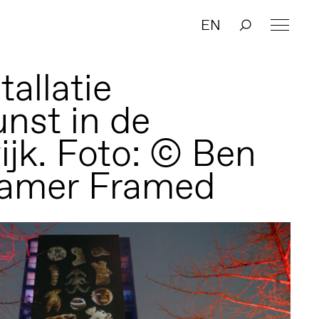
EN
tallatie
nst in de
jk. Foto: © Ben
ramer Framed