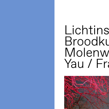
Lichtins
Broodku
Molenwi
Yau / F